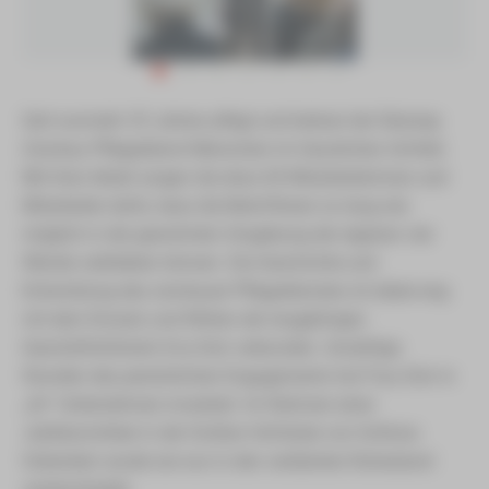
Seit nunmehr 25 Jahren pflegt und betreut der Äskulap
Zwickau Pflegedienst Menschen im häuslichen Umfeld.
Mit ihrer Arbeit sorgen die etwa 60 Mitarbeiterinnen und
Mitarbeiter dafür, dass die Betroffenen so lang wie
möglich in der gewohnten Umgebung der eigenen vier
Wände verbleiben können. Die Geschichte und
Entwicklung des zwickauer Pflegedienstes ist dabei eng
mit dem Einsatz und Wirken der langjährigen
Geschäftsführerin Eva Dürr verbunden. Unzählige
Stunden des persönlichen Engagements hat Frau Dürr in
„ihr“ Unternehmen investiert. Im Rahmen einer
Jubiläumsfeier in der Großen Hofstube von Schloss
Osterstein wurde sie nun in den verdienten Ruhestand