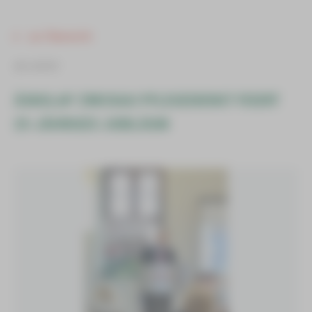
zur Übersicht
ab sofort
ÄSKULAP ZWICKAU PFLEGEDIENST FEIERT
25-JÄHRIGES JUBILÄUM