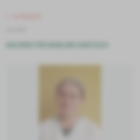
zur Übersicht
ab sofort
NACHRUF FÜR MARLENE HARTZSCH