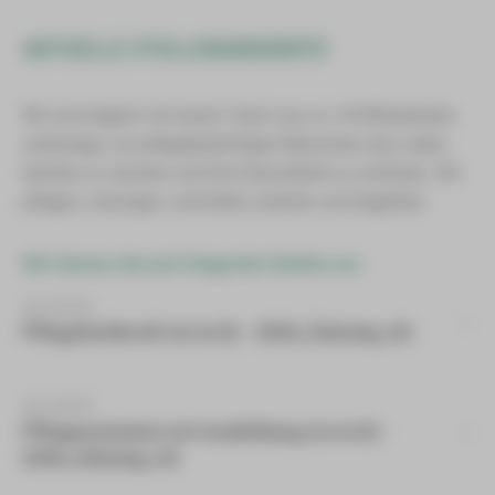
AKTUELLE STELLENANGEBOTE
Wir sind täglich mit einem Team aus ca. 45 Mitarbeitern
unterwegs, um pflegebedürftigen Menschen das Leben
leichter zu machen und ihre Gesundheit zu schützen. Wir
pflegen, versorgen, vermitteln, beraten und begleiten.
Wir bieten derzeit folgende Stellen an:
ab sofort
Pflegefachkraft (m/w/d) - 2026_Äskulap_02
ab sofort
Pflegeassistent mit Ausbildung (m/w/d) -
2026_Äskulap_03