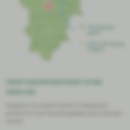
UNSER VERSORGUNGSGEBIET IN DER
AMBULANZ
Ausgehend von unserem Standort in Niederplanitz
erstreckt sich unser Versorgungsgebiet nahezu über ganz
Zwickau.