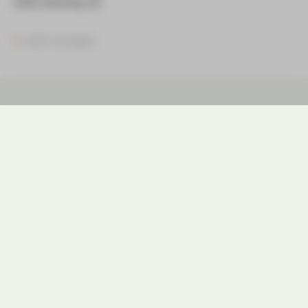
2026_Äskulap_03
mehr anzeigen
(0375) 20 00 050
info@aeskulap-zwickau.de
Pestalozzistraße 4
08062 Zwickau