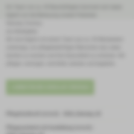
Ein Team von ca. 45 Beschäftigten kümmert sich dabei
täglich um die Betreuung unserer Patienten.
Äskulap Zwickau
als Arbeitgeber
Wir sind täglich mit einem Team aus ca. 45 Mitarbeitern
unterwegs, um pflegebedürftigen Menschen das Leben
leichter zu machen und ihre Gesundheit zu schützen. Wir
pflegen, versorgen, vermitteln, beraten und begleiten.
ARBEITEN BEI ÄSKULAP ZWICKAU
Pflegefachkraft (m/w/d) - 2026_Äskulap_02
Pflegeassistent mit Ausbildung (m/w/d) -