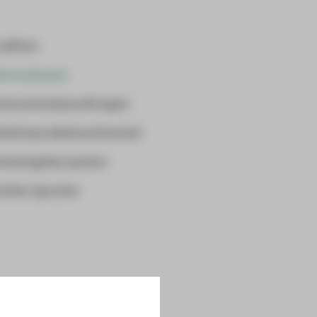
adition
formationen
tenschutzbeauftragter
dizinproduktesicherheit
nweisgebersystem
ichte Sprache