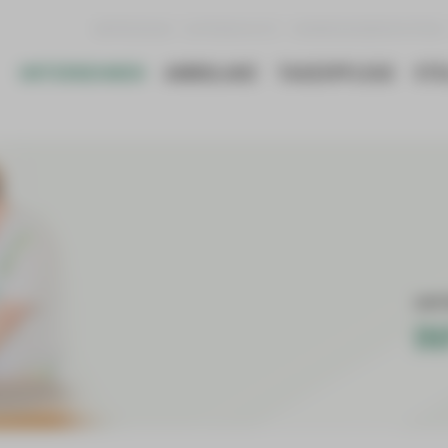
IMPRESSUM
DATENSCHUTZ
HINWEISGEBERSYSTEM
UNTERNEHMEN
AMBULANZ
TAGESPFLEGE
STE
UNT
I