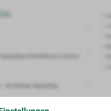
TEN
Tr
In
Da
Me
Tagespflege Scheffelberg in Zwickau-
Hi
Le
 – die Äskulap Tagespflege