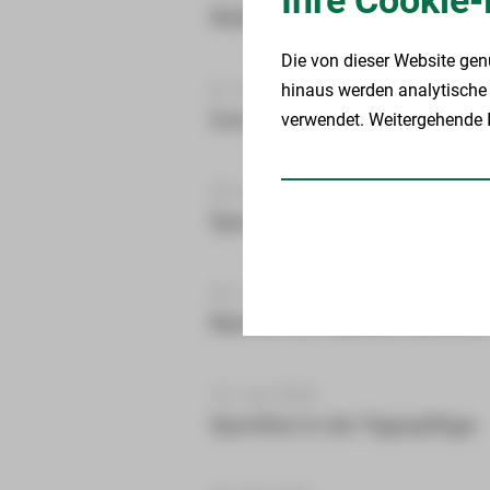
Ihre Cookie-
Weihnachtsmarktbesuch
Die von dieser Website gen
01. Oktober 2024
hinaus werden analytische 
Zum 100. mal Geburtstag
verwendet. Weitergehende I
20. August 2024
Spontaner Ausflug ins Vogtl
26. Juli 2024
Nachruf für Marlene Hartzsch
10. Juni 2024
Sportfest in der Tagespflege