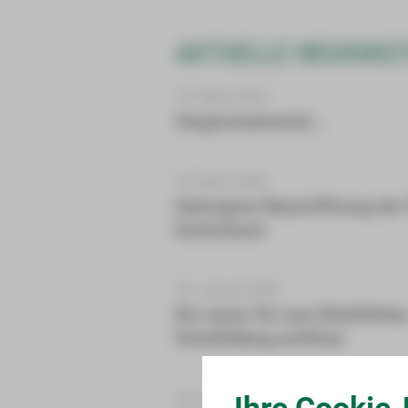
AKTUELLE NEUIGKEI
19. März 2026
Vergissmeinnicht…
18. März 2026
Gelungene Neueröffnung der 
Eckersbach
26. Januar 2026
Ein neuer Ort zum Wohlfühlen
Scheffelberg eröffnet
19. Dezember 2025