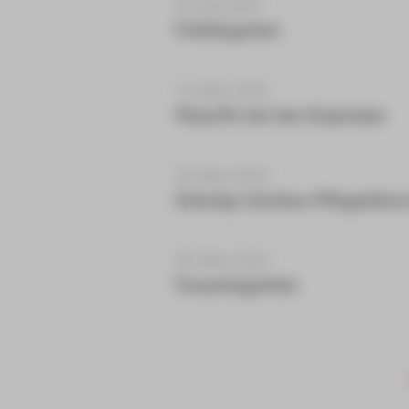
06. Mai 2024
Frühlingsfest
14. März 2024
Playoffs bei den Eispiraten
30. März 2023
Äskulap Zwickau Pflegedienst
08. März 2023
Frauentagsfeier